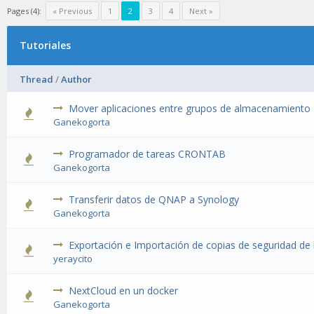
Pages (4):
« Previous
1
2
3
4
Next »
Tutoriales
Thread
/
Author
Mover aplicaciones entre grupos de almacenamiento
Ganekogorta
Programador de tareas CRONTAB
Ganekogorta
Transferir datos de QNAP a Synology
Ganekogorta
Exportación e Importación de copias de seguridad de 
yeraycito
NextCloud en un docker
Ganekogorta