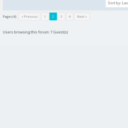
Pages (4):
« Previous
1
2
3
4
Next »
Users browsing this forum: 7 Guest(s)