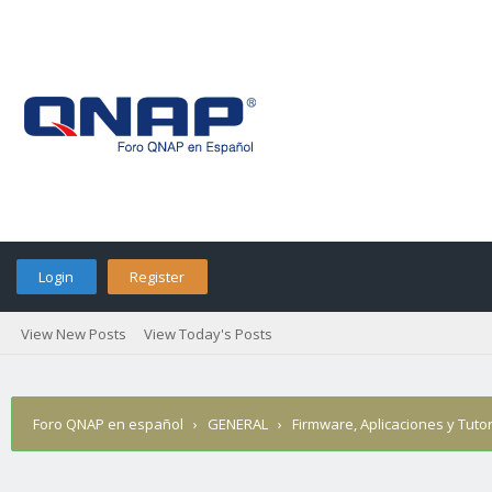
Login
Register
View New Posts
View Today's Posts
Foro QNAP en español
›
GENERAL
›
Firmware, Aplicaciones y Tutor