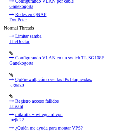
Configurando VLAN por cable
Ganekogorta
Redes en QNAP
DonPeter
Normal Threads
Limitar samba
TheDoctor
Configurando VLAN en un switch TL.SG108E
Ganekogorta
QuFirewall, cómo ver las IPs bloqueadas.
jaguayo
Registro acceso fallidos
Luisant
mikrotik + wireguard vpn
mejic22
¿Quién me ayuda para montar VPS?