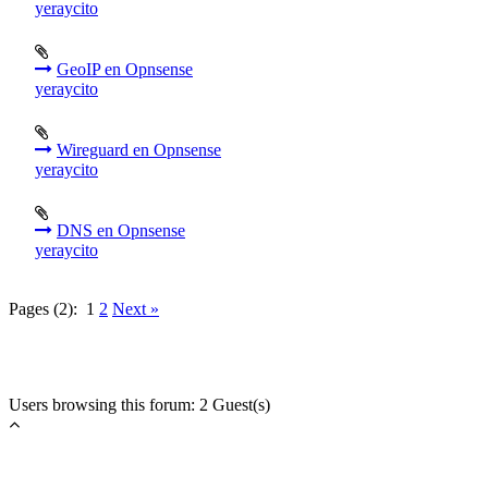
yeraycito
GeoIP en Opnsense
yeraycito
Wireguard en Opnsense
yeraycito
DNS en Opnsense
yeraycito
Pages (2):
1
2
Next »
Users browsing this forum: 2 Guest(s)