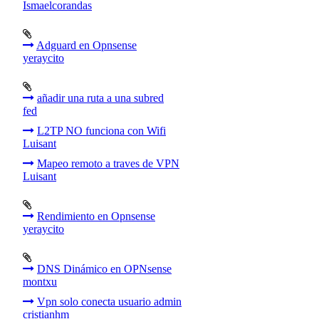
Ismaelcorandas
Adguard en Opnsense
yeraycito
añadir una ruta a una subred
fed
L2TP NO funciona con Wifi
Luisant
Mapeo remoto a traves de VPN
Luisant
Rendimiento en Opnsense
yeraycito
DNS Dinámico en OPNsense
montxu
Vpn solo conecta usuario admin
cristianhm_