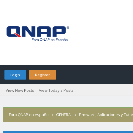
Login
Register
View New Posts
View Today's Posts
Foro QNAP en español
›
GENERAL
›
Firmware, Aplicaciones y Tutor
última