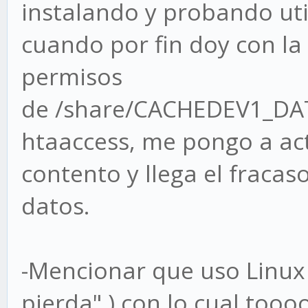
instalando y probando uti
cuando por fin doy con l
permisos
de /share/CACHEDEV1_DA
htaaccess, me pongo a ac
contento y llega el fracaso
datos.
-Mencionar que uso Linux
pierda" ) con lo cual tooo