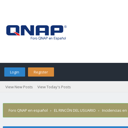
Login
Register
View New Posts
View Today's Posts
Foro QNAP en español
›
EL RINCÓN DEL USUARIO
›
Incidencias en 