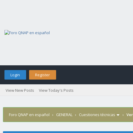
Login
Register
View New Posts
View Today's Posts
Foro QNAP en español
›
GENERAL
›
Cuestiones técnicas
›
Ver