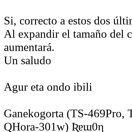
Si, correcto a estos dos úl
Al expandir el tamaño del 
aumentará.
Un saludo
Agur eta ondo ibili
Ganekogorta (TS-469Pro, 
QHora-301w) Ʀɐɯ0η