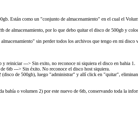
gb. Están como un "conjunto de almacenamiento" en el cual el Volumen
tb de almacenamiento, por lo que debo quitar el disco de 500gb y coloc
 almacenamiento" sin perder todos los archivos que tengo en mi disco 
 reiniciar ---> Sin exito, no reconoce ni siquiera el disco en bahia 1.
 de 6tb ---> Sin éxito. No reconoce el disco host siquiera.
isco de 500gb), luego "administrar" y allí click en "quitar", eliminan
da bahía o volumen 2) por este nuevo de 6tb, conservando toda la inf