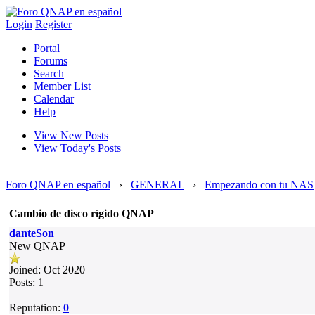
Login
Register
Portal
Forums
Search
Member List
Calendar
Help
View New Posts
View Today's Posts
Foro QNAP en español
›
GENERAL
›
Empezando con tu NAS
Cambio de disco rígido QNAP
danteSon
New QNAP
Joined: Oct 2020
Posts: 1
Reputation:
0