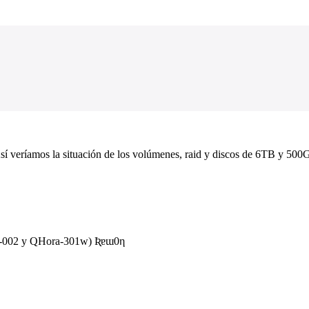
sí veríamos la situación de los volúmenes, raid y discos de 6TB y 500
R-002 y QHora-301w) Ʀɐɯ0η