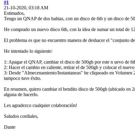
#1
21-10-2020, 03:18 AM
Estimados,
Tengo un QNAP de dos bahias, con un disco de 6tb y un disco de 500
He comprado un nuevo disco 6tb, con la idea de sumar un total de 12
El problema es que no encuentro manera de deshacer el "conjunto de
He intentado lo siguiente:
1: Apagar el QNAP, cambiar el disco de 500gb por este n uevo de 6tb y
2: Hacer el cambio en caliente, retirar el de 500gb y colocar el nuevo
3: Desde "Almecenamiento/Instantaneas" he cliqueado en Volumen 2 (d
tampoco tuve éxito.
En resumen, quiero cambiar el bendito disco de 500gb (ubicado en 2
alguna de hacerlo.
Les agradezco cualquier colaboración!
Saludos cordiales,
Dante