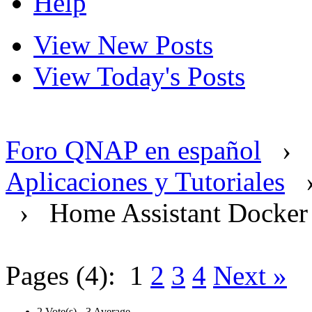
Help
View New Posts
View Today's Posts
Foro QNAP en español
›
Aplicaciones y Tutoriales
›
Home Assistant Docker
Pages (4):
1
2
3
4
Next »
2 Vote(s) - 3 Average