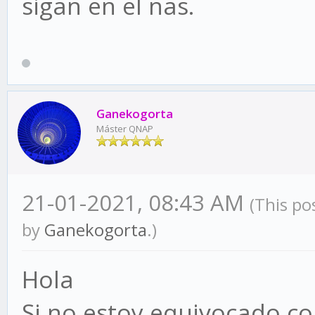
sigan en el nas.
Ganekogorta
Máster QNAP
21-01-2021, 08:43 AM
(This po
by
Ganekogorta
.)
Hola
Si no estoy equivocado co