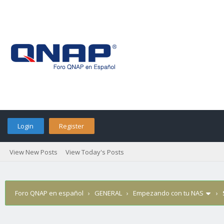
Login
Register
View New Posts
View Today's Posts
Foro QNAP en español
›
GENERAL
›
Empezando con tu NAS
›