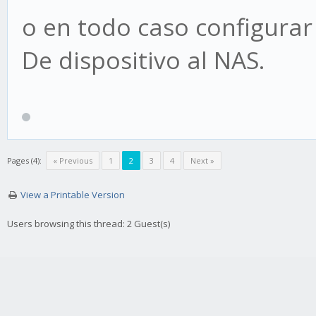
o en todo caso configurar 
De dispositivo al NAS.
Pages (4):
« Previous
1
2
3
4
Next »
View a Printable Version
Users browsing this thread: 2 Guest(s)