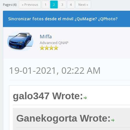
Pages (4):
« Previous
1
2
3
4
Next »
Sincronizar fotos desde el móvil ¿QuMagie? ¿QPhoto?
Miffa
Advanced QNAP
19-01-2021, 02:22 AM
galo347 Wrote:
Ganekogorta Wrote: