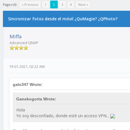
Pages (4):
« Previous
1
2
3
4
Next »
Sincronizar fotos desde el móvil ¿QuMagie? ¿QPhoto?
Miffa
Advanced QNAP
19-01-2021, 02:22 AM
galo347 Wrote:
Ganekogorta Wrote:
Hola
Yo soy desconfiado, donde esté un acceso VPN...