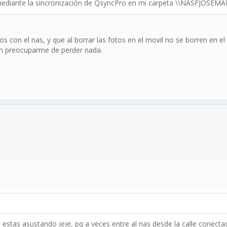
ediante la sincronización de QsyncPro en mi carpeta \\NASFJOSEMAR
fotos con el nas, y que al borrar las fotos en el movil no se borren e
sin preocuparme de perder nada.
estas asustando jeje, pq a veces entre al nas desde la calle conectado