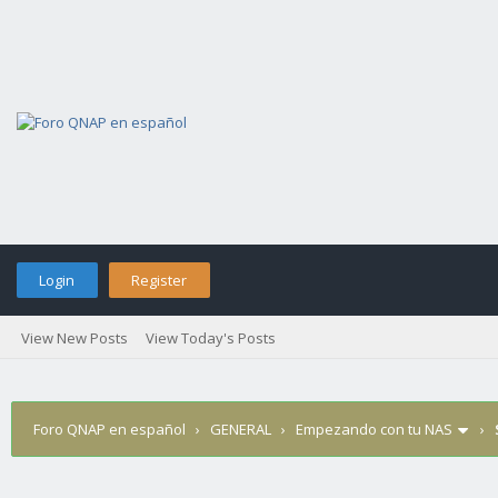
Login
Register
View New Posts
View Today's Posts
Foro QNAP en español
›
GENERAL
›
Empezando con tu NAS
›