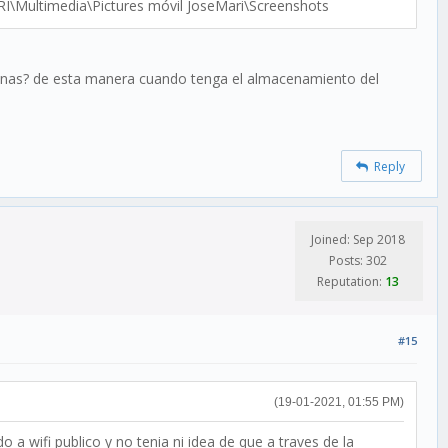
I\Multimedia\Pictures móvil JoseMari\Screenshots
n el nas? de esta manera cuando tenga el almacenamiento del
Reply
Joined: Sep 2018
Posts: 302
Reputation:
13
#15
(19-01-2021, 01:55 PM)
 a wifi publico y no tenia ni idea de que a traves de la