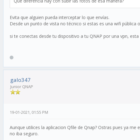
Que diferencia hay con subir las fotos de esa manera?
Evita que alguien pueda interceptar lo que envías.
Desde un punto de vista no técnico si estas es una wifi pública o
si te conectas desde tu dispositivo a tu QNAP por una vpn, esta 
galo347
Junior QNAP
19-01-2021, 01:55 PM
Aunque utilices la aplicacion Qfile de Qnap? Ostras pues ya me es
no iba seguro.