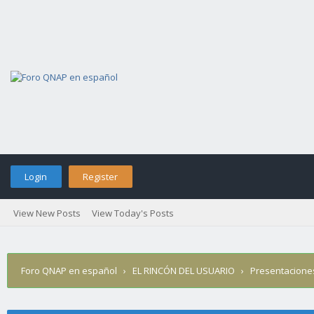
Login
Register
View New Posts
View Today's Posts
Foro QNAP en español
›
EL RINCÓN DEL USUARIO
›
Presentacione