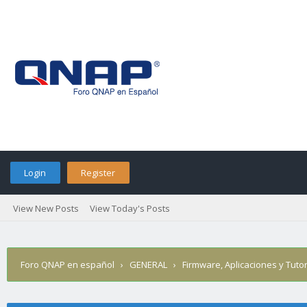
Login
Register
View New Posts
View Today's Posts
Foro QNAP en español
›
GENERAL
›
Firmware, Aplicaciones y Tutor
se activa nuestro SAI