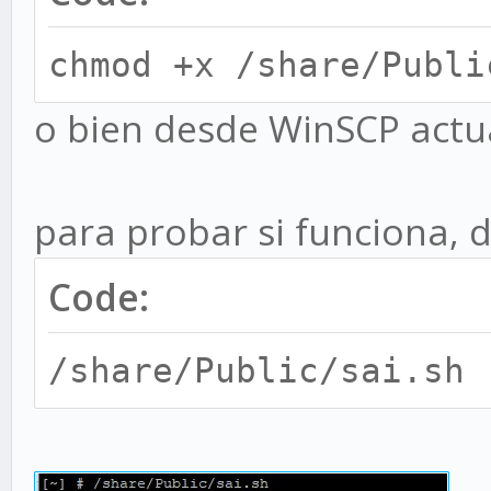
echo "No contact
fi
chmod +x /share/Publi
o bien desde WinSCP actua
para probar si funciona, 
Code:
/share/Public/sai.sh