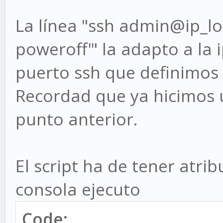
echo "EL SAI est
La línea "ssh admin@ip_lo
electrica en la NAS"
poweroff'" la adapto a la 
elif [ "$estado" = 
puerto ssh que definimos 
echo "El SAI est
energía desde las bat
Recordad que ya hicimos 
# lanzo ordenes d
punto anterior.
equipos
ssh admin@ip_loca
El script ha de tener atrib
'sudo poweroff'
consola ejecuto
else
Code: