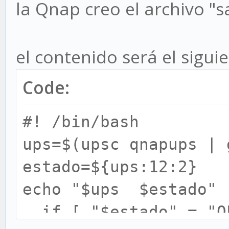
la Qnap creo el archivo "sa
el contenido será el siguie
Code:
#! /bin/bash
ups=$(upsc qnapups | 
estado=${ups:12:2}
echo "$ups $estado"
if [ "$estado" = "O