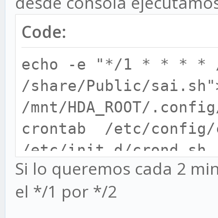
desde consola ejecutamos
Code:
echo -e "*/1 * * * * 
/share/Public/sai.sh"
/mnt/HDA_ROOT/.config
crontab /etc/config/
/etc/init.d/crond.sh 
Si lo queremos cada 2 mi
el */1 por */2