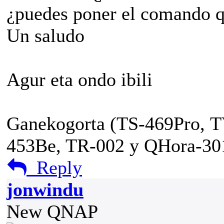
¿puedes poner el comando q
Un saludo
Agur eta ondo ibili
Ganekogorta (TS-469Pro, T
453Be, TR-002 y QHora-3
Reply
jonwindu
New QNAP