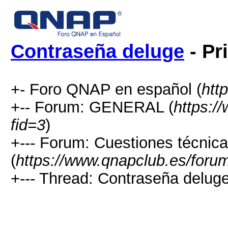
Contraseña deluge
- Pr
+- Foro QNAP en español (
htt
+-- Forum: GENERAL (
https:/
fid=3
)
+--- Forum: Cuestiones técnic
(
https://www.qnapclub.es/foru
+--- Thread: Contraseña deluge