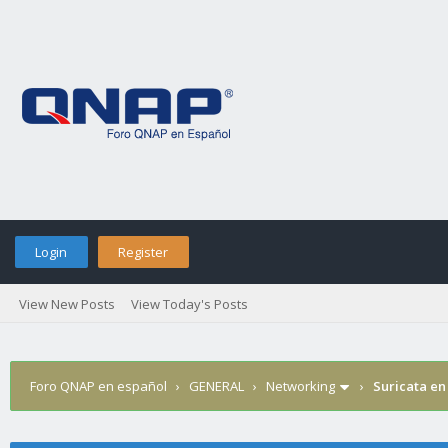
Login
Register
View New Posts
View Today's Posts
Foro QNAP en español
›
GENERAL
›
Networking
›
Suricata e