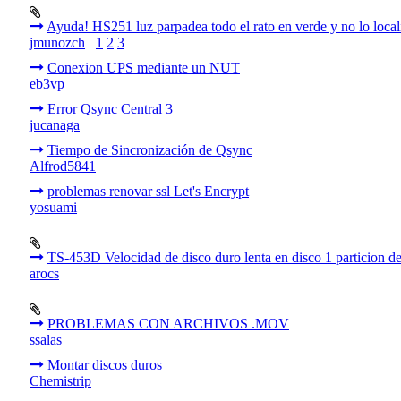
Ayuda! HS251 luz parpadea todo el rato en verde y no lo locali
jmunozch
1
2
3
Conexion UPS mediante un NUT
eb3vp
Error Qsync Central 3
jucanaga
Tiempo de Sincronización de Qsync
Alfrod5841
problemas renovar ssl Let's Encrypt
yosuami
TS-453D Velocidad de disco duro lenta en disco 1 particion de
arocs
PROBLEMAS CON ARCHIVOS .MOV
ssalas
Montar discos duros
Chemistrip