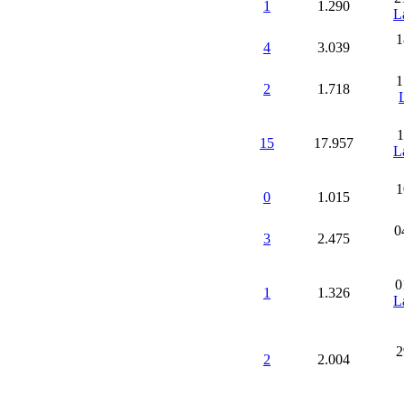
1
1.290
L
1
4
3.039
1
2
1.718
1
15
17.957
L
1
0
1.015
0
3
2.475
0
1
1.326
L
2
2
2.004