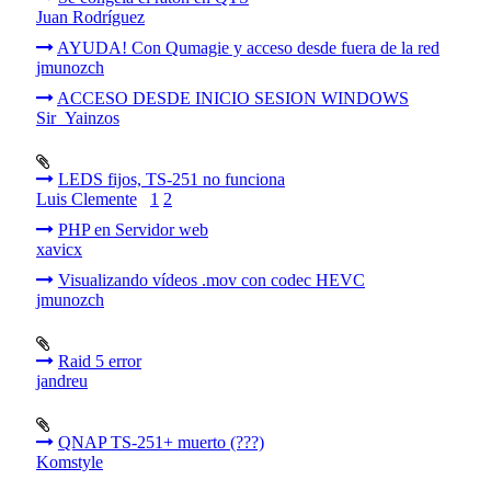
Juan Rodríguez
AYUDA! Con Qumagie y acceso desde fuera de la red
jmunozch
ACCESO DESDE INICIO SESION WINDOWS
Sir_Yainzos
LEDS fijos, TS-251 no funciona
Luis Clemente
1
2
PHP en Servidor web
xavicx
Visualizando vídeos .mov con codec HEVC
jmunozch
Raid 5 error
jandreu
QNAP TS-251+ muerto (???)
Komstyle