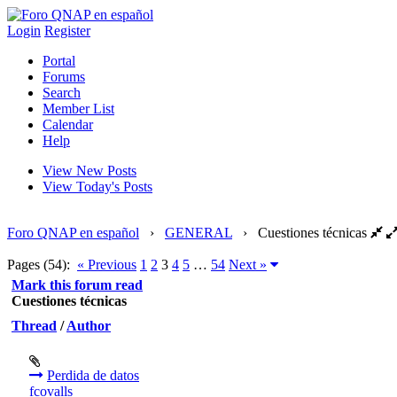
Login
Register
Portal
Forums
Search
Member List
Calendar
Help
View New Posts
View Today's Posts
Foro QNAP en español
›
GENERAL
›
Cuestiones técnicas
Pages (54):
« Previous
1
2
3
4
5
…
54
Next »
Mark this forum read
Cuestiones técnicas
Thread
/
Author
Perdida de datos
fcovalls