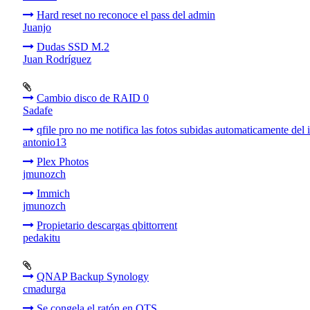
Hard reset no reconoce el pass del admin
Juanjo
Dudas SSD M.2
Juan Rodríguez
Cambio disco de RAID 0
Sadafe
qfile pro no me notifica las fotos subidas automaticamente del
antonio13
Plex Photos
jmunozch
Immich
jmunozch
Propietario descargas qbittorrent
pedakitu
QNAP Backup Synology
cmadurga
Se congela el ratón en QTS