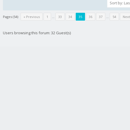
Pages (54):
« Previous
1
…
33
34
35
36
37
…
54
Next
Users browsing this forum: 32 Guest(s)