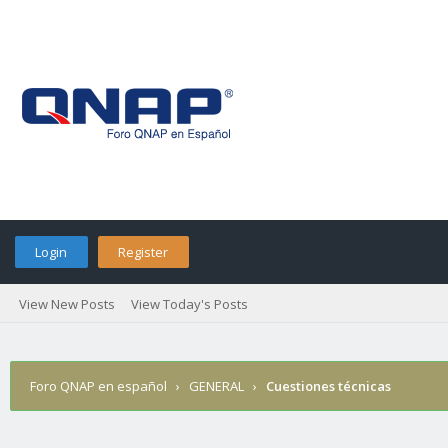
Login
Register
View New Posts
View Today's Posts
Foro QNAP en español
›
GENERAL
›
Cuestiones técnicas