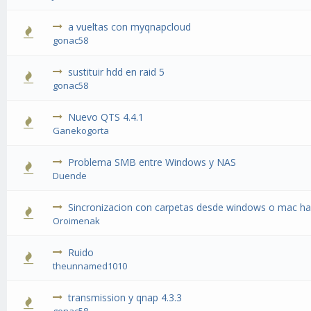
a vueltas con myqnapcloud
gonac58
sustituir hdd en raid 5
gonac58
Nuevo QTS 4.4.1
Ganekogorta
Problema SMB entre Windows y NAS
Duende
Sincronizacion con carpetas desde windows o mac ha
Oroimenak
Ruido
theunnamed1010
transmission y qnap 4.3.3