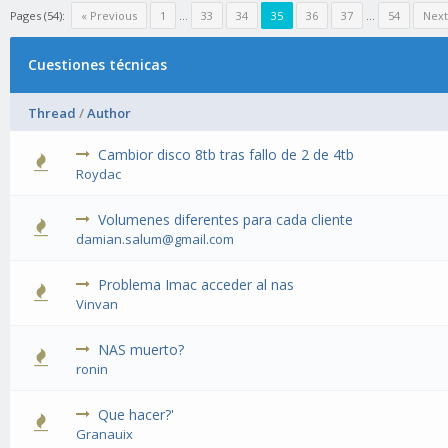
Pages (54):
« Previous
1
…
33
34
35
36
37
…
54
Next
Cuestiones técnicas
Thread
/
Author
Cambior disco 8tb tras fallo de 2 de 4tb
Roydac
Volumenes diferentes para cada cliente
damian.salum@gmail.com
Problema Imac acceder al nas
Vinvan
NAS muerto?
ronin
Que hacer?'
Granauix